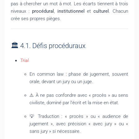
pas à chercher un mot à mot. Les écarts tiennent à trois
niveaux :
procédural
,
institutionnel
et
culturel
. Chacun
crée ses propres pièges.
🏛️ 4.1. Défis procéduraux
Trial
En common law : phase de jugement, souvent
orale, devant un jury ou un juge.
⚠️ À ne pas confondre avec « procès » au sens
civiliste, dominé par l’écrit et la mise en état.
💡 Traduction : « procès » ou « audience de
jugement », avec précision « avec jury » ou «
sans jury » si nécessaire.