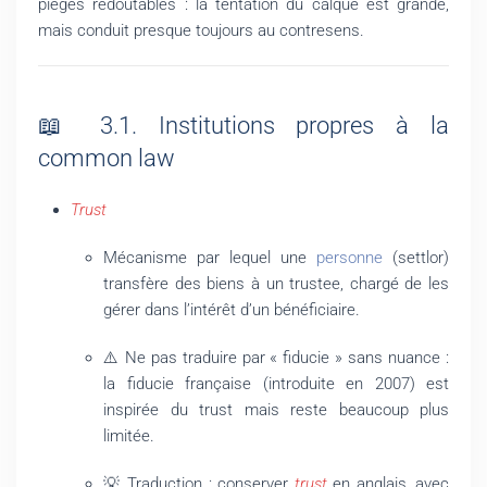
pièges redoutables : la tentation du calque est grande,
mais conduit presque toujours au contresens.
📖 3.1. Institutions propres à la
common law
Trust
Mécanisme par lequel une
personne
(settlor)
transfère des biens à un trustee, chargé de les
gérer dans l’intérêt d’un bénéficiaire.
⚠️ Ne pas traduire par « fiducie » sans nuance :
la fiducie française (introduite en 2007) est
inspirée du trust mais reste beaucoup plus
limitée.
💡 Traduction : conserver
trust
en anglais, avec