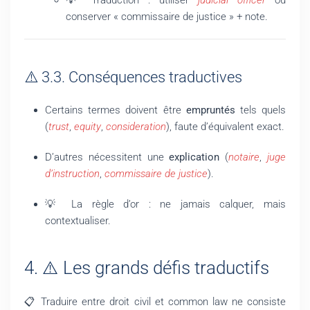
💡 Traduction : utiliser
judicial officer
ou
conserver « commissaire de justice » + note.
⚠️ 3.3. Conséquences traductives
Certains termes doivent être
empruntés
tels quels
(
trust
,
equity
,
consideration
), faute d’équivalent exact.
D’autres nécessitent une
explication
(
notaire
,
juge
d’instruction
,
commissaire de justice
).
💡 La règle d’or : ne jamais calquer, mais
contextualiser.
4. ⚠️ Les grands défis traductifs
📋 Traduire entre droit civil et common law ne consiste