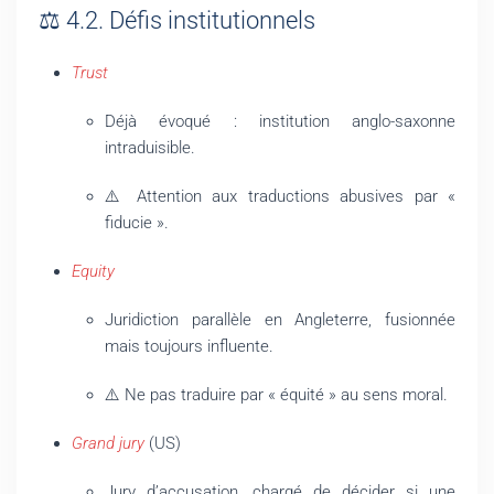
⚖️ 4.2. Défis institutionnels
Trust
Déjà évoqué : institution anglo-saxonne
intraduisible.
⚠️ Attention aux traductions abusives par «
fiducie ».
Equity
Juridiction parallèle en Angleterre, fusionnée
mais toujours influente.
⚠️ Ne pas traduire par « équité » au sens moral.
Grand jury
(US)
Jury d’accusation, chargé de décider si une