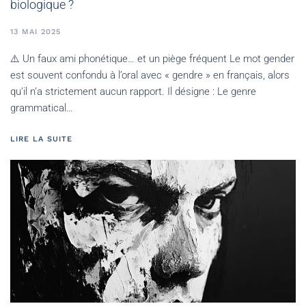
biologique ?
13 MAI 2025
⚠️ Un faux ami phonétique… et un piège fréquent Le mot gender
est souvent confondu à l’oral avec « gendre » en français, alors
qu’il n’a strictement aucun rapport. Il désigne : Le genre
grammatical…
LIRE LA SUITE